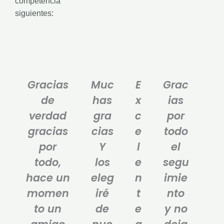
competencia
siguientes:
EC0217.01
Impartición de
cursos de
P
N
Gracias
Muc
E
Grac
r
e
e
x
de
has
x
ias
v
t
verdad
gra
c
por
i
gracias
cias
e
todo
o
por
Y
l
el
u
s
todo,
los
e
segu
hace un
eleg
n
imie
momen
iré
t
nto
to un
de
e
y no