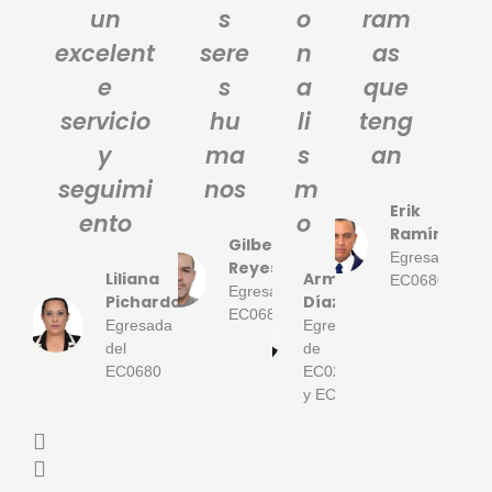
un
s
o
ram
excelent
sere
n
as
e
s
a
que
servicio
hu
li
teng
y
ma
s
an
seguimi
nos
m
Erik
ento
o
Ramírez
Gilberto
Egresado
Reyes
Liliana
Armando
EC0680
Egresado
Pichardo
Díaz
EC0680
Egresada
Egresado
del
de
EC0680
EC0217.01
y EC0301