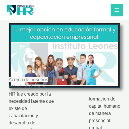
Ir
al
contenido
Acerca de nosotros
El Instituto Leones
HR fue creado por la
formación del
necesidad latente que
capital humano
existe de
de manera
capacitación y
presencial
desarrollo de
grupal.