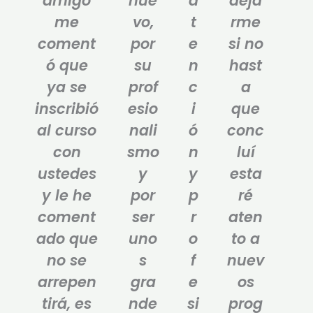
amigo
nue
a
deja
me
vo,
t
rme
coment
por
e
si no
ó que
su
n
hast
ya se
prof
c
a
inscribió
esio
i
que
al curso
nali
ó
conc
con
smo
n
luí
ustedes
y
y
esta
y le he
por
p
ré
coment
ser
r
aten
ado que
uno
o
to a
no se
s
f
nuev
arrepen
gra
e
os
tirá, es
nde
si
prog