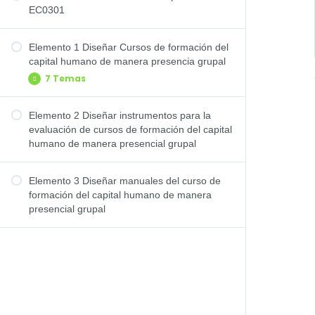
EC0301
Elemento 1 Diseñar Cursos de formación del
capital humano de manera presencia grupal
7 Temas
Elemento 2 Diseñar instrumentos para la
Área de dominio, etapa del diseño de cursos
evaluación de cursos de formación del capital
humano de manera presencial grupal
Teorías de aprendizaje
Aprendizaje de los adultos: Andragogía
Elemento 3 Diseñar manuales del curso de
Técnicas Instruccionales: expositiva,
formación del capital humano de manera
demostrativa y diálogo discusión
presencial grupal
Técnicas grupales
Objetivos de aprendizaje
Carta descriptiva