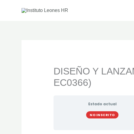
Ir
al
contenido
DISEÑO Y LANZA
EC0366)
Estado actual
NO INSCRITO